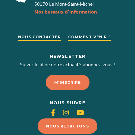
50170
Le Mont-Saint-Michel
Nos bureaux d'information
NOUS CONTACTER
COMMENT VENIR ?
NEWSLETTER
Suivez le fil de notre actualité, abonnez-vous !
M'INSCRIRE
NOUS SUIVRE
Suivez-
Suivez-
Suivez-
nous
nous
nous
NOUS RECRUTONS