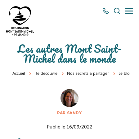
Tous
Je
les
recherch
numéros
ici
Destination
Les autres Mont Saint-
Mont
Michel dans le monde
Saint-
Michel
Accueil
Je découvre
Nos secrets à partager
Le blog
Normandie
PAR SANDY
Publié le 16/09/2022