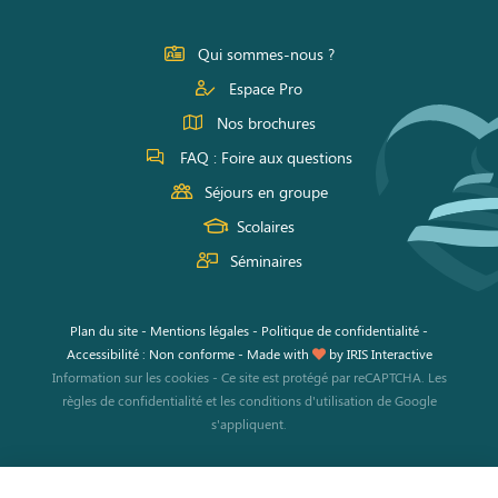
sur
sur
sur
Facebook
Instagram
Youtube
Qui sommes-nous ?
Espace Pro
Nos brochures
FAQ : Foire aux questions
Séjours en groupe
Scolaires
Séminaires
Plan du site
-
Mentions légales
-
Politique de confidentialité
-
Accessibilité : Non conforme
-
Made with
by
IRIS Interactive
Information sur les cookies
-
Ce site est protégé par reCAPTCHA. Les
règles de confidentialité
et les
conditions d'utilisation
de Google
s'appliquent.