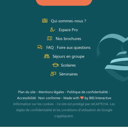
sur
sur
sur
Facebook
Instagram
Youtube
Qui sommes-nous ?
Espace Pro
Nos brochures
FAQ : Foire aux questions
Séjours en groupe
Scolaires
Séminaires
Plan du site
-
Mentions légales
-
Politique de confidentialité
-
Accessibilité : Non conforme
-
Made with
by
IRIS Interactive
Information sur les cookies
-
Ce site est protégé par reCAPTCHA. Les
règles de confidentialité
et les
conditions d'utilisation
de Google
s'appliquent.