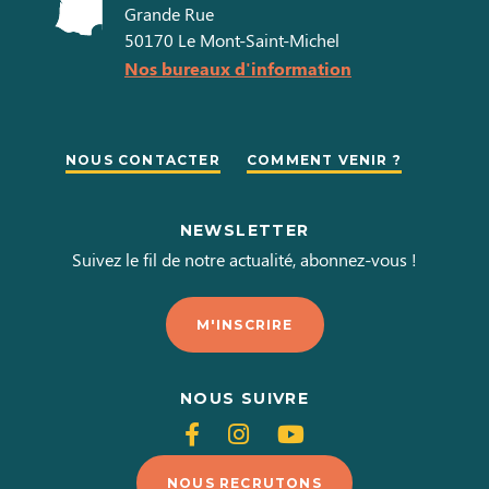
Grande Rue
50170
Le Mont-Saint-Michel
Nos bureaux d'information
NOUS CONTACTER
COMMENT VENIR ?
NEWSLETTER
Suivez le fil de notre actualité, abonnez-vous !
M'INSCRIRE
NOUS SUIVRE
Suivez-
Suivez-
Suivez-
nous
nous
nous
NOUS RECRUTONS