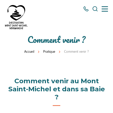
Tous
Je
les
recherch
numéros
ici
Destination
Comment venir ?
Mont
Saint-
Accueil
Pratique
Comment venir ?
Michel
Normandie
Comment venir au Mont
Saint-Michel et dans sa Baie
?