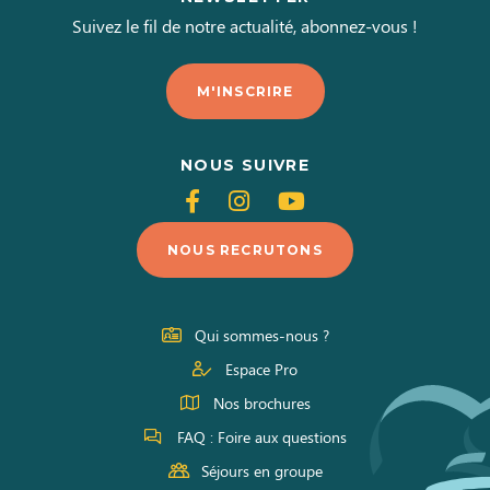
Suivez le fil de notre actualité, abonnez-vous !
M'INSCRIRE
NOUS SUIVRE
Suivez-
Suivez-
Suivez-
nous
nous
nous
NOUS RECRUTONS
sur
sur
sur
Facebook
Instagram
Youtube
Qui sommes-nous ?
Espace Pro
Nos brochures
FAQ : Foire aux questions
Séjours en groupe