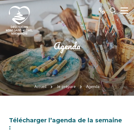
Tous
Je
les
recherch
numéros
ici
Destination
Agenda
Mont
Saint-
Michel
Normandie
Accueil
Je prépare
Agenda
Télécharger l’agenda de la semaine
: