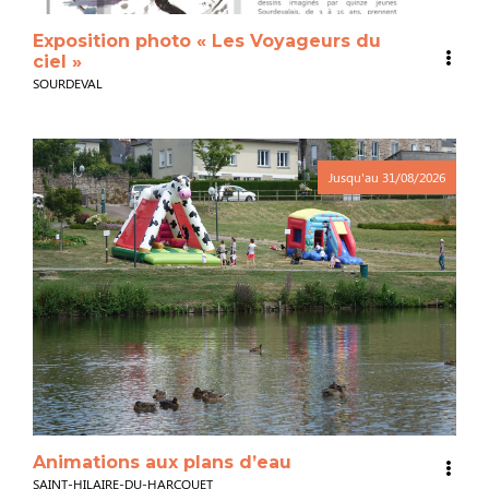
Exposition photo « Les Voyageurs du
ciel »
SOURDEVAL
Jusqu'au
31/08/2026
Animations aux plans d’eau
SAINT-HILAIRE-DU-HARCOUET