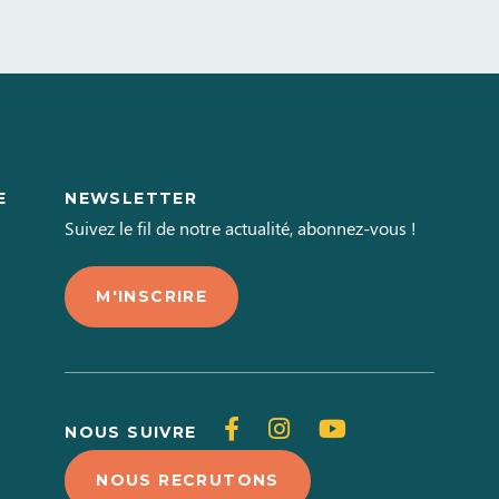
E
NEWSLETTER
L
Suivez le fil de notre actualité, abonnez-vous !
M'INSCRIRE
Suivez-
Suivez-
Suivez-
NOUS SUIVRE
nous
nous
nous
NOUS RECRUTONS