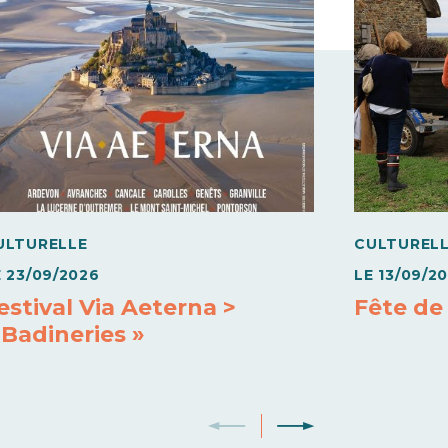
ULTURELLE
CULTUREL
E
23/09/2026
LE
13/09/2
estival Via Aeterna >
Fête de
 Badineries »