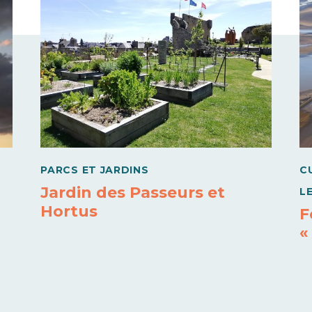
PARCS ET JARDINS
C
Jardin des Passeurs et
L
Hortus
F
«