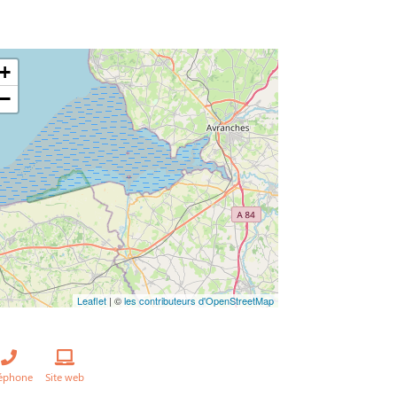
+
−
Leaflet
| ©
les contributeurs d'OpenStreetMap
léphone
Site web