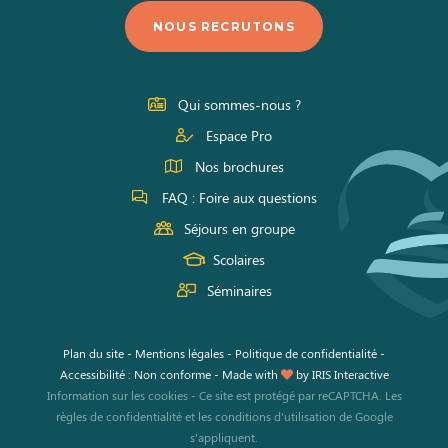
nous
nous
nous
NOUS RECRUTONS
sur
sur
sur
Facebook
Instagram
Youtube
Qui sommes-nous ?
Espace Pro
Nos brochures
FAQ : Foire aux questions
Séjours en groupe
Scolaires
Séminaires
Plan du site
-
Mentions légales
-
Politique de confidentialité
-
Accessibilité : Non conforme
-
Made with
by
IRIS Interactive
Information sur les cookies
-
Ce site est protégé par reCAPTCHA. Les
règles de confidentialité
et les
conditions d'utilisation
de Google
s'appliquent.