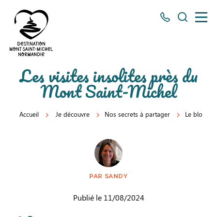
Tous
Je
les
recherch
numéros
ici
Destination
Les visites insolites près du
Mont
Mont Saint-Michel
Saint-
Michel
Accueil
Je découvre
Nos secrets à partager
Le blog
Normandie
PAR SANDY
Publié le 11/08/2024