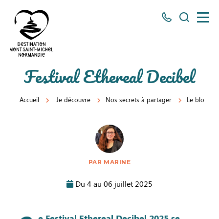
Tous
Je
les
recherch
numéros
ici
Destination
Festival Ethereal Decibel
Mont
Saint-
Accueil
Je découvre
Nos secrets à partager
Le blog
Michel
Normandie
PAR MARINE
Du 4 au 06 juillet 2025
e Festival Ethereal Decibel 2025 se