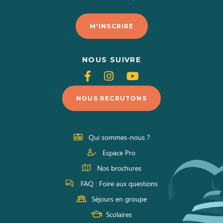
M'INSCRIRE
NOUS SUIVRE
Suivez-
Suivez-
Suivez-
nous
nous
nous
NOUS RECRUTONS
sur
sur
sur
Facebook
Instagram
Youtube
Qui sommes-nous ?
Espace Pro
Nos brochures
FAQ : Foire aux questions
Séjours en groupe
Scolaires