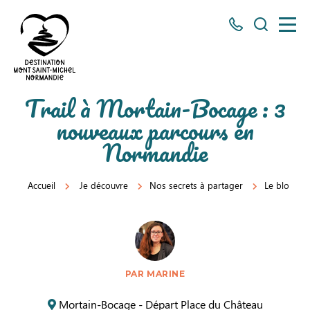
Tous
Je
les
recherch
numéros
ici
Destination
Trail à Mortain-Bocage : 3
Mont
nouveaux parcours en
Saint-
Normandie
Michel
Normandie
Accueil
Je découvre
Nos secrets à partager
Le blog
PAR MARINE
Mortain-Bocage - Départ Place du Château