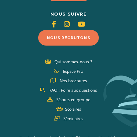
NOUS SUIVRE
Suivez-
Suivez-
Suivez-
nous
nous
nous
NOUS RECRUTONS
sur
sur
sur
Facebook
Instagram
Youtube
Qui sommes-nous ?
Espace Pro
Nos brochures
FAQ : Foire aux questions
Séjours en groupe
Scolaires
Séminaires