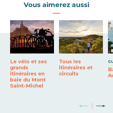
Vous aimerez aussi
Le vélo et ses
Tous les
G
grands
itinéraires et
B
itinéraires en
circuits
A
baie du Mont
Saint-Michel