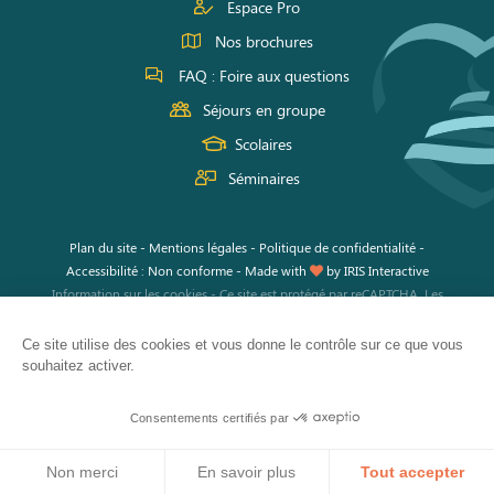
Espace Pro
Nos brochures
FAQ : Foire aux questions
Séjours en groupe
Scolaires
Séminaires
Plan du site
-
Mentions légales
-
Politique de confidentialité
-
Accessibilité : Non conforme
-
Made with
by
IRIS Interactive
Information sur les cookies
-
Ce site est protégé par reCAPTCHA. Les
règles de confidentialité
et les
conditions d'utilisation
de Google
s'appliquent.
Ce site utilise des cookies et vous donne le contrôle sur ce que vous
souhaitez activer.
Consentements certifiés par
Non merci
En savoir plus
Tout accepter