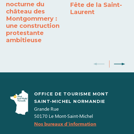
nocturne du
Fête de la Saint-
château des
Laurent
Montgommery :
une construction
protestante
ambitieuse
OFFICE DE TOURISME MONT
SAINT-MICHEL NORMANDIE
Grande Rue
50170
Le Mont-Saint-Michel
Nos bureaux d'information