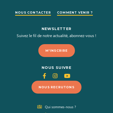
NOUS CONTACTER
COMMENT VENIR ?
NEWSLETTER
Suivez le fil de notre actualité, abonnez-vous !
M'INSCRIRE
NOUS SUIVRE
Suivez-
Suivez-
Suivez-
nous
nous
nous
NOUS RECRUTONS
sur
sur
sur
Facebook
Instagram
Youtube
Qui sommes-nous ?