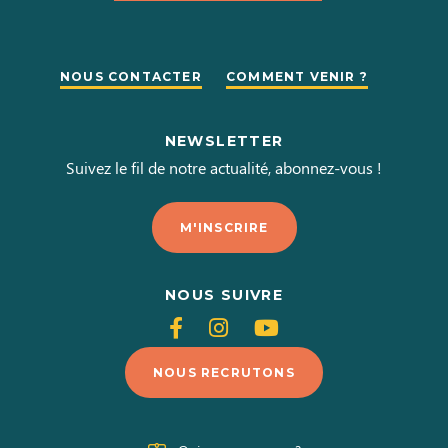
NOUS CONTACTER
COMMENT VENIR ?
NEWSLETTER
Suivez le fil de notre actualité, abonnez-vous !
M'INSCRIRE
NOUS SUIVRE
Suivez-
Suivez-
Suivez-
nous
nous
nous
NOUS RECRUTONS
sur
sur
sur
Facebook
Instagram
Youtube