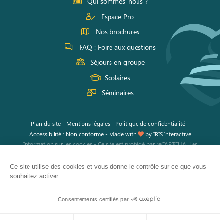
Qui sommes-nous ?
Espace Pro
Nos brochures
FAQ : Foire aux questions
Séjours en groupe
Scolaires
Séminaires
Plan du site
-
Mentions légales
-
Politique de confidentialité
-
Accessibilité : Non conforme
-
Made with
by
IRIS Interactive
Information sur les cookies
-
Ce site est protégé par reCAPTCHA. Les
règles de confidentialité
et les
conditions d'utilisation
de Google
s'appliquent.
Ce site utilise des cookies et vous donne le contrôle sur ce que vous
souhaitez activer.
Consentements certifiés par