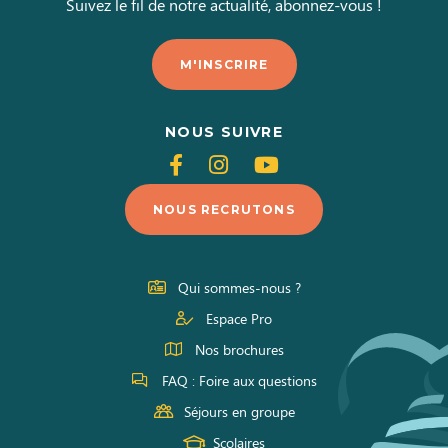
Suivez le fil de notre actualité, abonnez-vous !
M'INSCRIRE
NOUS SUIVRE
Suivez-
Suivez-
Suivez-
nous
nous
nous
NOUS RECRUTONS
sur
sur
sur
Facebook
Instagram
Youtube
Qui sommes-nous ?
Espace Pro
Nos brochures
FAQ : Foire aux questions
Séjours en groupe
Scolaires