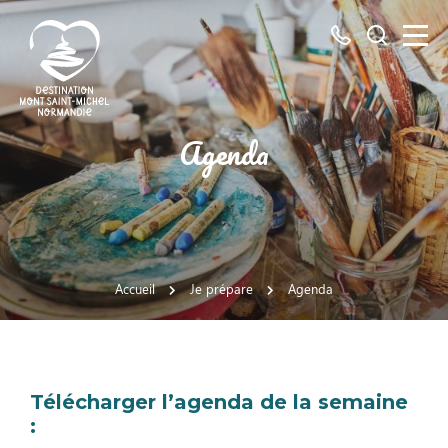
Tous
Je
les
recherch
numéros
ici
Destination
Agenda
Mont
Saint-
Michel
Normandie
Accueil
Je prépare
Agenda
Télécharger l’agenda de la semaine
: