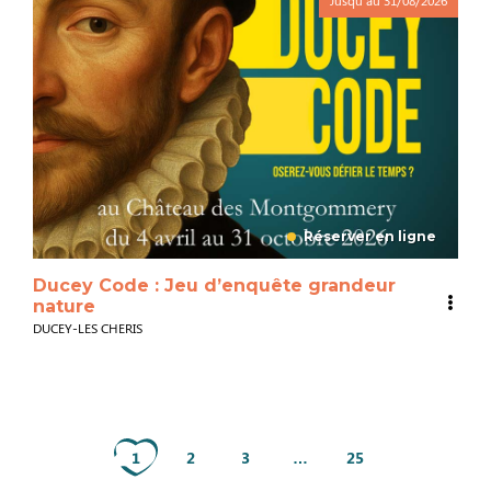
Réserver en ligne
Ducey Code : Jeu d’enquête grandeur
nature
DUCEY-LES CHERIS
1
2
3
…
25