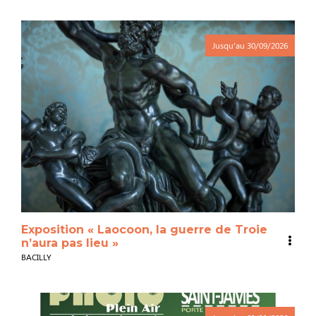
Jusqu'au
30/09/2026
Exposition « Laocoon, la guerre de Troie
n’aura pas lieu »
BACILLY