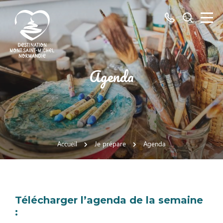
Tous
Je
les
recherch
numéros
ici
Destination
Agenda
Mont
Saint-
Michel
Normandie
Accueil
Je prépare
Agenda
Télécharger l’agenda de la semaine
: