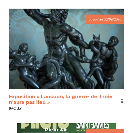
Jusqu'au
30/09/2026
Exposition « Laocoon, la guerre de Troie
n’aura pas lieu »
BACILLY