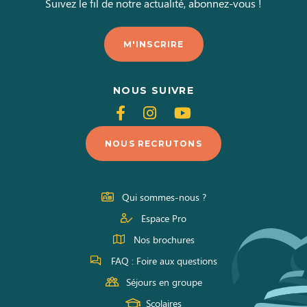
Suivez le fil de notre actualité, abonnez-vous !
M'INSCRIRE
NOUS SUIVRE
Suivez-
Suivez-
Suivez-
nous
nous
nous
NOUS RECRUTONS
sur
sur
sur
Facebook
Instagram
Youtube
Qui sommes-nous ?
Espace Pro
Nos brochures
FAQ : Foire aux questions
Séjours en groupe
Scolaires