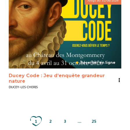
Réserver en ligne
Ducey Code : Jeu d’enquête grandeur
nature
DUCEY-LES CHERIS
1
2
3
…
25