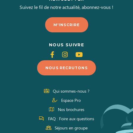
Suivez le fil de notre actualité, abonnez-vous !
M'INSCRIRE
NOUS SUIVRE
Suivez-
Suivez-
Suivez-
nous
nous
nous
NOUS RECRUTONS
sur
sur
sur
Facebook
Instagram
Youtube
Qui sommes-nous ?
Espace Pro
Nos brochures
FAQ : Foire aux questions
Séjours en groupe