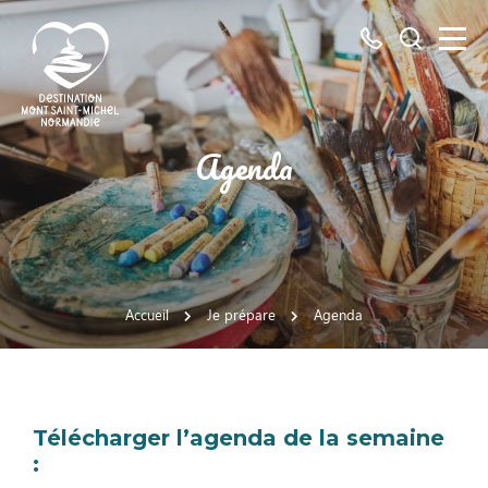
Tous
Je
les
recherch
numéros
ici
Destination
Agenda
Mont
Saint-
Michel
Normandie
Accueil
Je prépare
Agenda
Télécharger l’agenda de la semaine
: