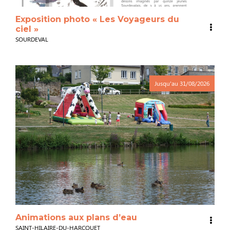
Exposition photo « Les Voyageurs du
ciel »
SOURDEVAL
Jusqu'au
31/08/2026
Animations aux plans d’eau
SAINT-HILAIRE-DU-HARCOUET