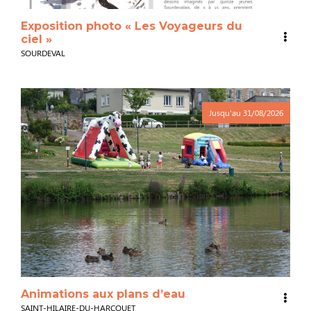
Exposition photo « Les Voyageurs du
ciel »
SOURDEVAL
Jusqu'au
31/08/2026
Animations aux plans d’eau
SAINT-HILAIRE-DU-HARCOUET