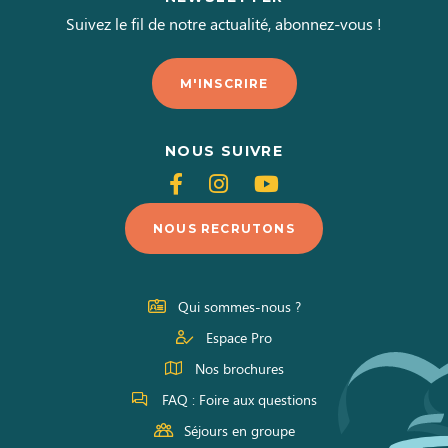
Suivez le fil de notre actualité, abonnez-vous !
M'INSCRIRE
NOUS SUIVRE
Suivez-
Suivez-
Suivez-
nous
nous
nous
NOUS RECRUTONS
sur
sur
sur
Facebook
Instagram
Youtube
Qui sommes-nous ?
Espace Pro
Nos brochures
FAQ : Foire aux questions
Séjours en groupe