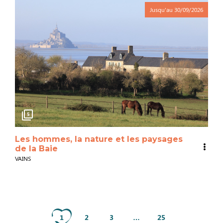
Jusqu'au
30/09/2026
5
Les hommes, la nature et les paysages
de la Baie
VAINS
1
2
3
…
25