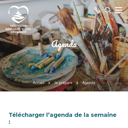
Tous
Je
les
recherch
numéros
ici
Destination
Agenda
Mont
Saint-
Michel
Normandie
Accueil
Je prépare
Agenda
Télécharger l’agenda de la semaine
: