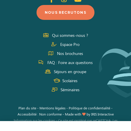
nous
nous
nous
NOUS RECRUTONS
sur
sur
sur
Facebook
Instagram
Youtube
Qui sommes-nous ?
Espace Pro
Nos brochures
FAQ : Foire aux questions
Séjours en groupe
Scolaires
Séminaires
Plan du site
-
Mentions légales
-
Politique de confidentialité
-
Accessibilité : Non conforme
-
Made with
by
IRIS Interactive
Information sur les cookies
-
Ce site est protégé par reCAPTCHA. Les
règles de confidentialité
et les
conditions d'utilisation
de Google