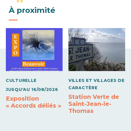
10h00 à
62€
14h00
À proximité
CULTURELLE
VILLES ET VILLAGES DE
CARACTÈRE
JUSQU'AU
16/08/2026
Station Verte de
Exposition
Saint-Jean-le-
« Accords déliés »
Thomas