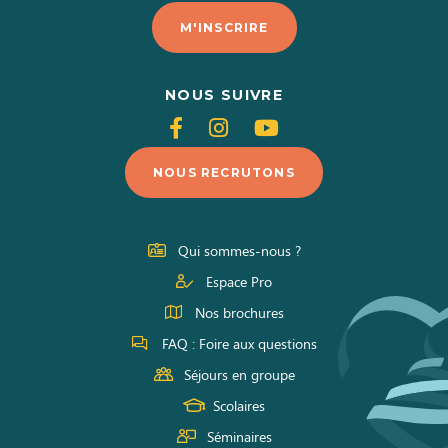
M'INSCRIRE
NOUS SUIVRE
Suivez-
Suivez-
Suivez-
nous
nous
nous
NOUS RECRUTONS
sur
sur
sur
Facebook
Instagram
Youtube
Qui sommes-nous ?
Espace Pro
Nos brochures
FAQ : Foire aux questions
Séjours en groupe
Scolaires
Séminaires