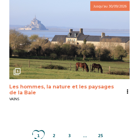
Jusqu'au
30/09/2026
5
Les hommes, la nature et les paysages
de la Baie
VAINS
1
2
3
…
25