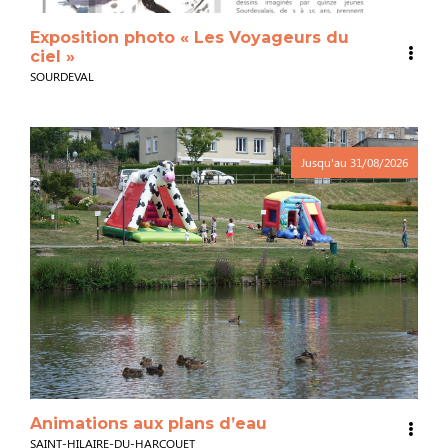
Exposition photo « Les Voyageurs du
ciel »
SOURDEVAL
Jusqu'au
31/08/2026
Animations aux plans d’eau
SAINT-HILAIRE-DU-HARCOUET