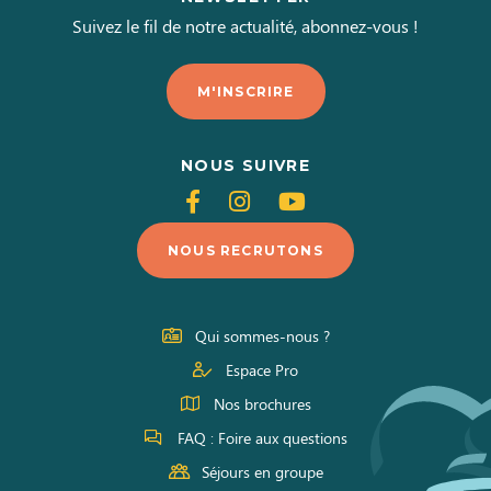
Suivez le fil de notre actualité, abonnez-vous !
M'INSCRIRE
NOUS SUIVRE
Suivez-
Suivez-
Suivez-
nous
nous
nous
NOUS RECRUTONS
sur
sur
sur
Facebook
Instagram
Youtube
Qui sommes-nous ?
Espace Pro
Nos brochures
FAQ : Foire aux questions
Séjours en groupe