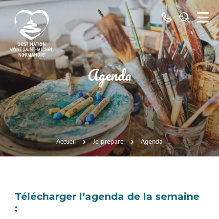
Tous
Je
les
recherch
numéros
ici
Destination
Agenda
Mont
Saint-
Michel
Normandie
Accueil
Je prépare
Agenda
Télécharger l’agenda de la semaine
: