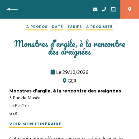
Retour
À PROPOS
DATE
TARIFS
À PROXIMITÉ
Monstres d’argile, à la rencontre
des araignées
Le
29/10/2026
GER
Monstres d’argile, à la rencontre des araignées
3 Rue du Musée
Le Placître
GER
VOIR MON ITINÉRAIRE
Cette animation offre une rencontre originale avec les