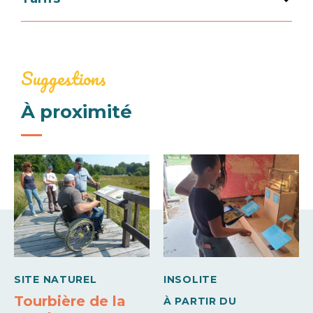
Jours
Horaires
Tarif
Jeudi
Suggestions
Tarif adulte
14h00 à
16€
15h30
À proximité
Tarif enfant (De 7 à 18 ans)
13€
Tarif enfant (De 5 à 7 ans)
10€
SITE NATUREL
INSOLITE
Tourbière de la
À PARTIR DU