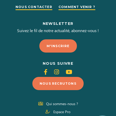
NOUS CONTACTER
COMMENT VENIR ?
NEWSLETTER
Suivez le fil de notre actualité, abonnez-vous !
M'INSCRIRE
NOUS SUIVRE
Suivez-
Suivez-
Suivez-
nous
nous
nous
NOUS RECRUTONS
sur
sur
sur
Facebook
Instagram
Youtube
Qui sommes-nous ?
Espace Pro