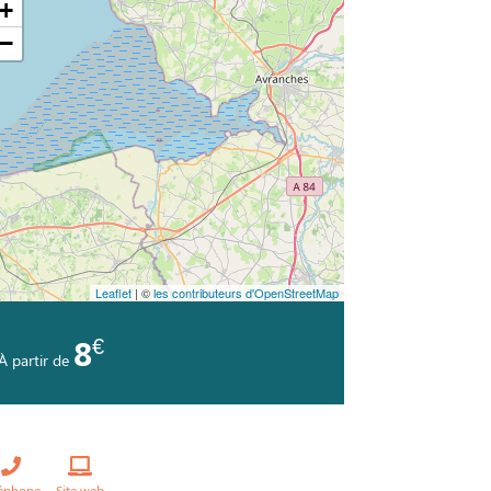
+
−
Leaflet
| ©
les contributeurs d'OpenStreetMap
€
8
À partir de
léphone
Site web