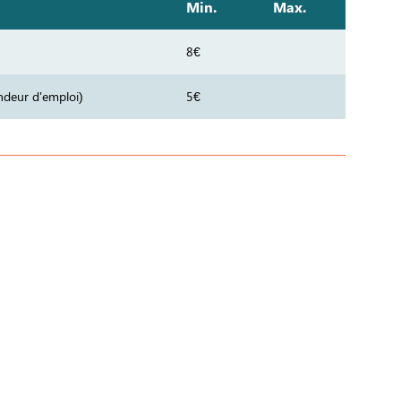
Min.
Max.
8€
ndeur d'emploi)
5€