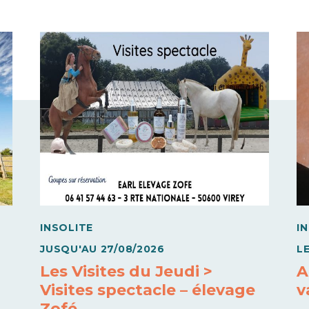
INSOLITE
I
JUSQU'AU
27/08/2026
L
Les Visites du Jeudi >
A
Visites spectacle – élevage
v
Zofé