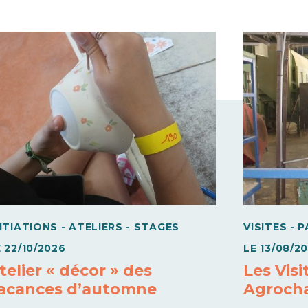
NITIATIONS - ATELIERS - STAGES
VISITES - 
E
22/10/2026
LE
13/08/2
telier « décor » des
Les Visi
acances d’automne
Agroch