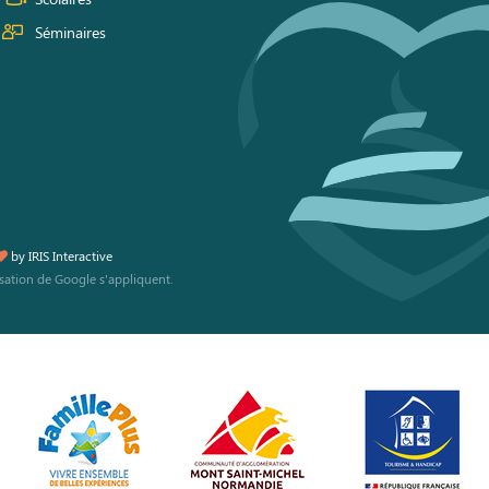
Séminaires
by
IRIS Interactive
isation
de Google s'appliquent.