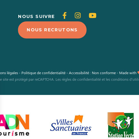
Suivez-
Suivez-
Suivez-
NOUS SUIVRE
nous
nous
nous
NOUS RECRUTONS
sur
sur
sur
Facebook
Instagram
Youtube
ons légales
-
Politique de confidentialité
-
Accessibilité : Non conforme
-
Made with
e site est protégé par reCAPTCHA. Les
règles de confidentialité
et les
conditions d'util
s Options