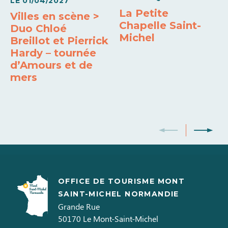
LE
01/04/2027
La Petite
Villes en scène >
Chapelle Saint-
Duo Chloé
Michel
Breillot et Pierrick
Hardy – tournée
d’Amours et de
mers
OFFICE DE TOURISME MONT
SAINT-MICHEL NORMANDIE
Grande Rue
50170
Le Mont-Saint-Michel