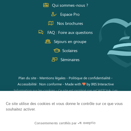
Facebook
Instagram
Youtube
Qui sommes-nous ?
Espace Pro
Nos brochures
FAQ : Foire aux questions
Séjours en groupe
Scolaires
Séminaires
Plan du site
-
Mentions légales
-
Politique de confidentialité
-
Accessibilité : Non conforme
-
Made with
by
IRIS Interactive
Information sur les cookies
-
Ce site est protégé par reCAPTCHA. Les
règles de confidentialité
et les
conditions d'utilisation
de Google
s'appliquent.
Ce site utilise des cookies et vous donne le contrôle sur ce que vous
souhaitez activer.
Consentements certifiés par