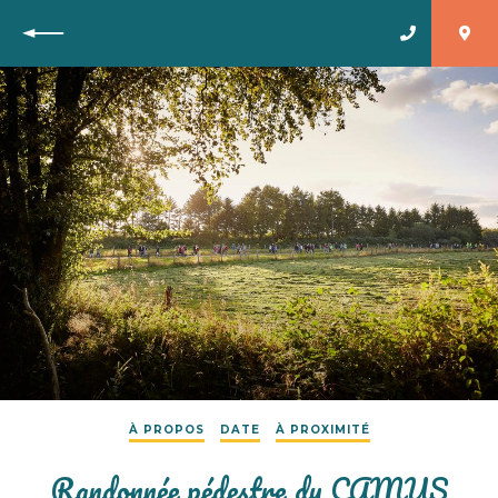
Retour
À PROPOS
DATE
À PROXIMITÉ
Randonnée pédestre du CAMUS