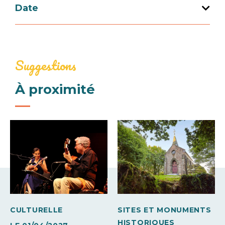
Date
Ouverture du 26 au 26 septembre 2026
Suggestions
Jours
Horaires
Samedi
À proximité
À partir de
13h30
CULTURELLE
SITES ET MONUMENTS
HISTORIQUES