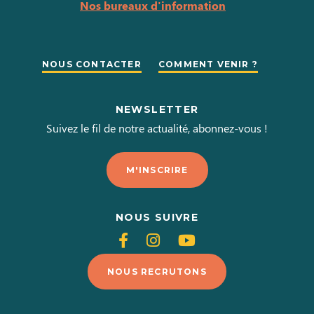
Nos bureaux d'information
NOUS CONTACTER
COMMENT VENIR ?
NEWSLETTER
Suivez le fil de notre actualité, abonnez-vous !
M'INSCRIRE
NOUS SUIVRE
Suivez-
Suivez-
Suivez-
nous
nous
nous
NOUS RECRUTONS
sur
sur
sur