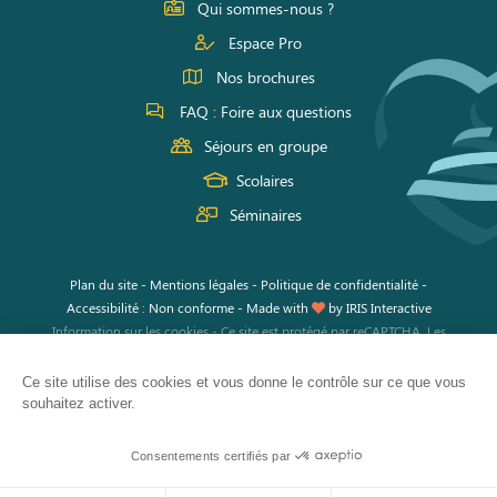
Facebook
Instagram
Youtube
Qui sommes-nous ?
Espace Pro
Nos brochures
FAQ : Foire aux questions
Séjours en groupe
Scolaires
Séminaires
Plan du site
-
Mentions légales
-
Politique de confidentialité
-
Accessibilité : Non conforme
-
Made with
by
IRIS Interactive
Information sur les cookies
-
Ce site est protégé par reCAPTCHA. Les
règles de confidentialité
et les
conditions d'utilisation
de Google
s'appliquent.
Ce site utilise des cookies et vous donne le contrôle sur ce que vous
souhaitez activer.
Consentements certifiés par