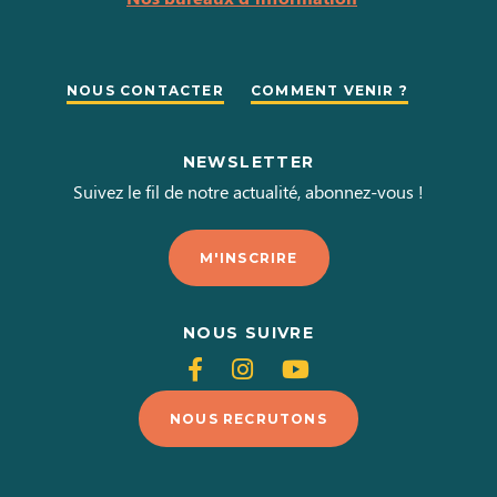
NOUS CONTACTER
COMMENT VENIR ?
NEWSLETTER
Suivez le fil de notre actualité, abonnez-vous !
M'INSCRIRE
NOUS SUIVRE
Suivez-
Suivez-
Suivez-
nous
nous
nous
NOUS RECRUTONS
sur
sur
sur