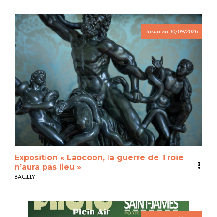
Jusqu'au
30/09/2026
Exposition « Laocoon, la guerre de Troie
n’aura pas lieu »
BACILLY