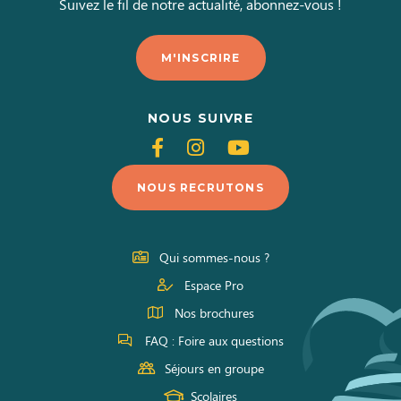
Suivez le fil de notre actualité, abonnez-vous !
M'INSCRIRE
NOUS SUIVRE
Suivez-
Suivez-
Suivez-
nous
nous
nous
NOUS RECRUTONS
sur
sur
sur
Facebook
Instagram
Youtube
Qui sommes-nous ?
Espace Pro
Nos brochures
FAQ : Foire aux questions
Séjours en groupe
Scolaires