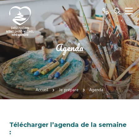
Tous
Je
les
recherch
numéros
ici
Destination
Agenda
Mont
Saint-
Michel
Normandie
Accueil
Je prépare
Agenda
Télécharger l’agenda de la semaine
: