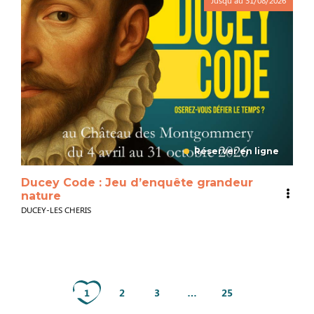
Réserver en ligne
Ducey Code : Jeu d’enquête grandeur
nature
DUCEY-LES CHERIS
1
2
3
…
25