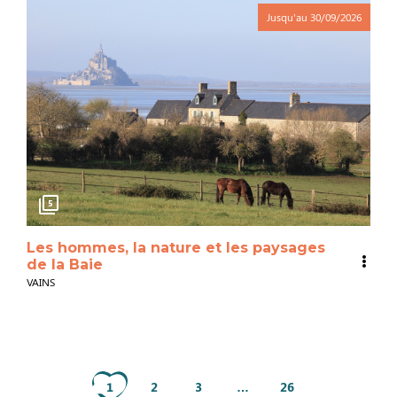
Jusqu'au
30/09/2026
5
Les hommes, la nature et les paysages
de la Baie
VAINS
1
2
3
…
26