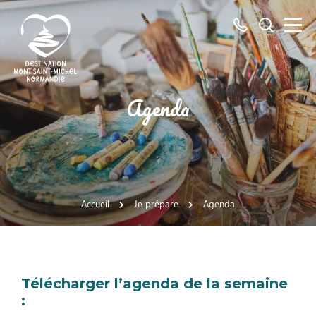
Tous
Je
les
recherch
numéros
ici
Destination
Agenda
Mont
Saint-
Michel
Normandie
Accueil
Je prépare
Agenda
Télécharger l’agenda de la semaine
: