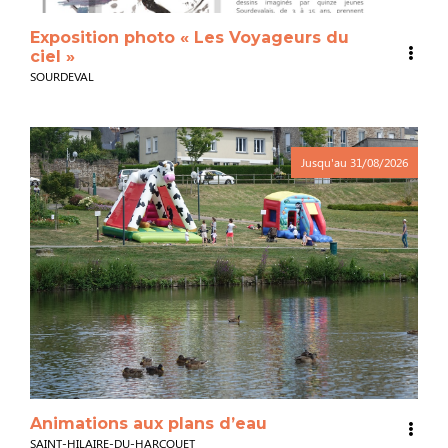
Exposition photo « Les Voyageurs du
ciel »
SOURDEVAL
Jusqu'au
31/08/2026
Animations aux plans d’eau
SAINT-HILAIRE-DU-HARCOUET