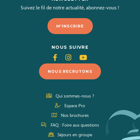
Suivez le fil de notre actualité, abonnez-vous !
M'INSCRIRE
NOUS SUIVRE
Suivez-
Suivez-
Suivez-
nous
nous
nous
NOUS RECRUTONS
sur
sur
sur
Facebook
Instagram
Youtube
Qui sommes-nous ?
Espace Pro
Nos brochures
FAQ : Foire aux questions
Séjours en groupe