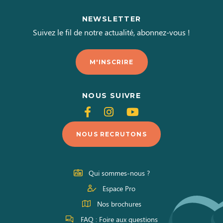
NEWSLETTER
Suivez le fil de notre actualité, abonnez-vous !
M'INSCRIRE
NOUS SUIVRE
Suivez-
Suivez-
Suivez-
nous
nous
nous
NOUS RECRUTONS
sur
sur
sur
Facebook
Instagram
Youtube
Qui sommes-nous ?
Espace Pro
Nos brochures
FAQ : Foire aux questions