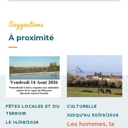
Jours
Horaires
Tarif
Mardi
Suggestions
Tarif adulte
20h30 à
8€
22h00
À proximité
Tarif enfant (5 à 18 ans)
5€
Gratuit (Moins de 4 ans / Enfant et demandeurs
d'emploi sur justificatif à l'entrée)
0€
FÊTES LOCALES ET DU
CULTURELLE
TERROIR
JUSQU'AU
30/09/2026
LE
14/08/2026
Les hommes, la