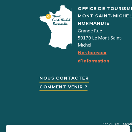
OFFICE DE TOURISM
MONT SAINT-MICHE
NORMANDIE
Grande Rue
50170
Le Mont-Saint-
Michel
Nos bureaux
d'information
NOUS CONTACTER
COMMENT VENIR ?
Plan du site
-
Menti
Information sur les cookies
-
C