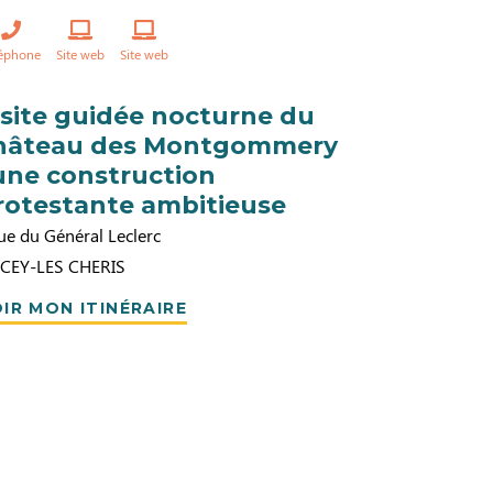
léphone
Site web
Site web
isite guidée nocturne du
hâteau des Montgommery
 une construction
rotestante ambitieuse
ue du Général Leclerc
CEY-LES CHERIS
IR MON ITINÉRAIRE