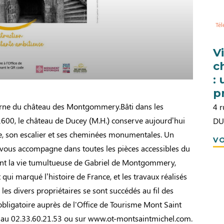
Té
V
c
:
p
urne du château des Montgommery.Bâti dans les
4 r
600, le château de Ducey (M.H.) conserve aujourd’hui
DU
ne, son escalier et ses cheminées monumentales. Un
VO
 vous accompagne dans toutes les pièces accessibles du
nt la vie tumultueuse de Gabriel de Montgommery,
 qui marqué l’histoire de France, et les travaux réalisés
 les divers propriétaires se sont succédés au fil des
n obligatoire auprès de l'Office de Tourisme Mont Saint
au 02.33.60.21.53 ou sur www.ot-montsaintmichel.com.