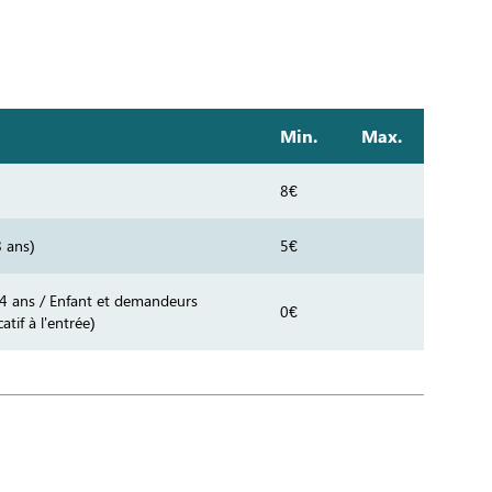
Min.
Max.
8€
8 ans)
5€
 4 ans / Enfant et demandeurs
0€
catif à l'entrée)