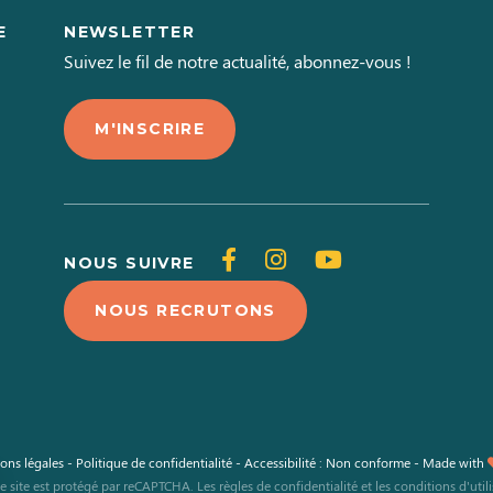
E
NEWSLETTER
L
Suivez le fil de notre actualité, abonnez-vous !
M'INSCRIRE
Suivez-
Suivez-
Suivez-
NOUS SUIVRE
nous
nous
nous
NOUS RECRUTONS
sur
sur
sur
Facebook
Instagram
Youtube
ons légales
-
Politique de confidentialité
-
Accessibilité : Non conforme
-
Made with
e site est protégé par reCAPTCHA. Les
règles de confidentialité
et les
conditions d'util