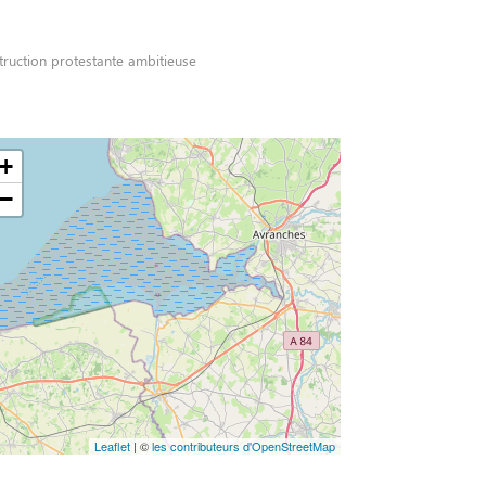
ruction protestante ambitieuse
+
−
Leaflet
| ©
les contributeurs d'OpenStreetMap