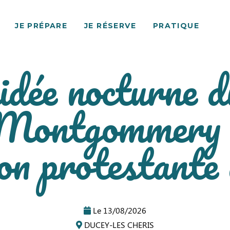
JE PRÉPARE
JE RÉSERVE
PRATIQUE
uidée nocturne d
 Montgommery :
on protestante
Le
13/08/2026
DUCEY-LES CHERIS