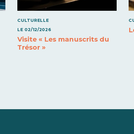
CULTURELLE
C
L
LE
02/12/2026
Visite « Les manuscrits du
Trésor »