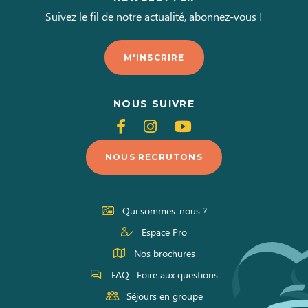
Suivez le fil de notre actualité, abonnez-vous !
M'INSCRIRE
NOUS SUIVRE
Suivez-
Suivez-
Suivez-
nous
nous
nous
NOUS RECRUTONS
sur
sur
sur
Facebook
Instagram
Youtube
Qui sommes-nous ?
Espace Pro
Nos brochures
FAQ : Foire aux questions
Séjours en groupe