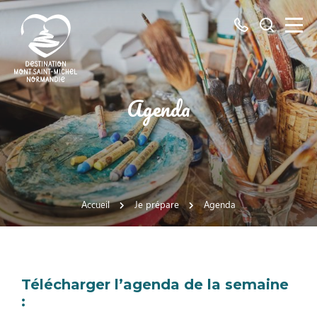
Tous
Je
les
recherch
numéros
ici
Destination
Agenda
Mont
Saint-
Michel
Normandie
Accueil
Je prépare
Agenda
Télécharger l’agenda de la semaine
: