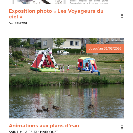
Exposition photo « Les Voyageurs du
ciel »
SOURDEVAL
Jusqu'au
31/08/2026
Animations aux plans d’eau
SAINT-HILAIRE-DU-HARCOUET