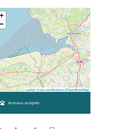
+
−
Leaflet
| ©
les contributeurs d'OpenStreetMap
Animaux acceptés