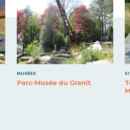
MUSÉES
S
Parc-Musée du Granit
T
M