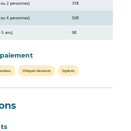
1 ou 2 personnes)
35€
3 ou 4 personnes)
50€
 5 ans)
0€
 paiement
postaux
Chèques Vacances
Espèces
ions
ts