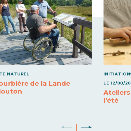
ITE NATUREL
INITIATION
ourbière de la Lande
LE
12/08/2
outon
Atelier
l’été