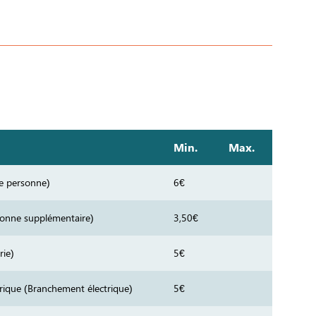
Min.
Max.
re personne)
6€
sonne supplémentaire)
3,50€
rie)
5€
rique (Branchement électrique)
5€