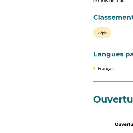
le mois de mai.
Classement
2 épis
Langues pa
Français
Ouvertu
Ouvertu