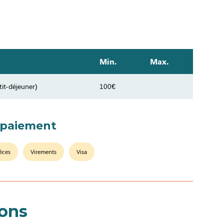
Min.
Max.
it-déjeuner)
100€
 paiement
èces
Virements
Visa
ions