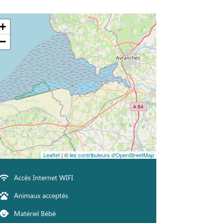
+
−
Leaflet
| ©
les contributeurs d'OpenStreetMap
Accès Internet WIFI
Animaux acceptés
Matériel Bébé