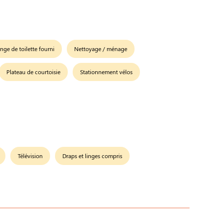
inge de toilette fourni
Nettoyage / ménage
Plateau de courtoisie
Stationnement vélos
Télévision
Draps et linges compris