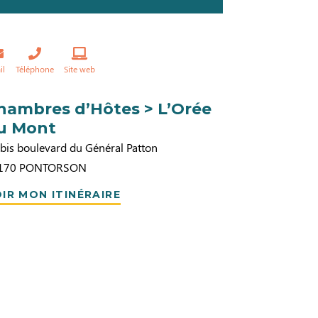
il
Téléphone
Site web
hambres d’Hôtes > L’Orée
u Mont
bis boulevard du Général Patton
170
PONTORSON
IR MON ITINÉRAIRE