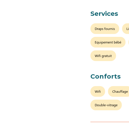
Services
Draps fournis
L
Equipement bébé
Wifi gratuit
Conforts
Wifi
Chauffage
Double-vitrage