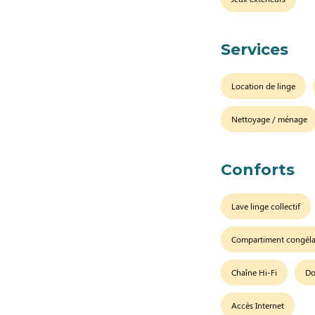
Services
Location de linge
Nettoyage / ménage
Conforts
Lave linge collectif
Compartiment congéla
Chaîne Hi-Fi
Do
Accès Internet