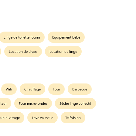
Linge de toilette fourni
Equipement bébé
Location de draps
Location de linge
Wifi
Chauffage
Four
Barbecue
teur
Four micro-ondes
Sèche linge collectif
uble-vitrage
Lave vaisselle
Télévision