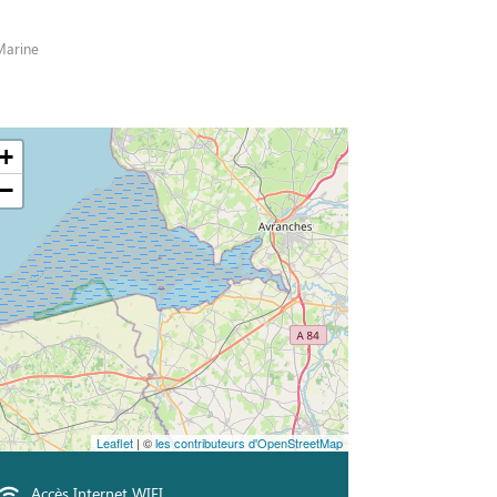
Marine
+
−
Leaflet
| ©
les contributeurs d'OpenStreetMap
Accès Internet WIFI