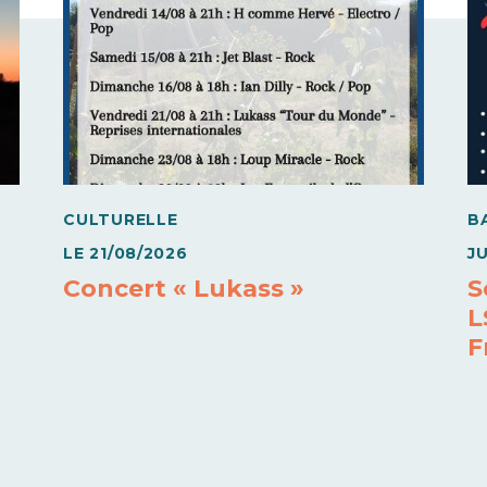
CULTURELLE
B
LE
21/08/2026
J
Concert « Lukass »
S
L
F