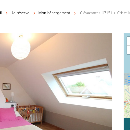
l
Je réserve
Mon hébergement
Clévacances H7151 > Criste-