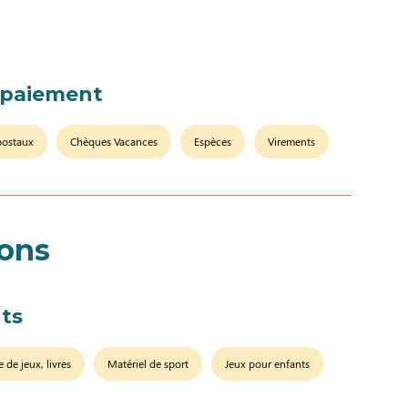
 paiement
postaux
Chèques Vacances
Espèces
Virements
ions
ts
e de jeux, livres
Matériel de sport
Jeux pour enfants