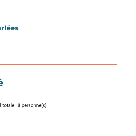
rlées
é
l totale : 8 personne(s)