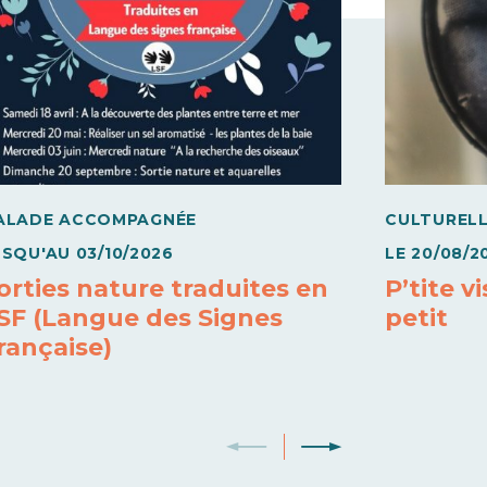
ALADE ACCOMPAGNÉE
CULTUREL
USQU'AU
03/10/2026
LE
20/08/2
orties nature traduites en
P’tite v
SF (Langue des Signes
petit
rançaise)