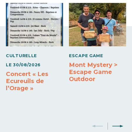
Conforts
Télévision
Lave linge privatif
Sèche linge privatif
Lave vaisselle
Four micro-ondes
Congélateur
Wifi
CULTURELLE
ESCAPE GAME
Bain à remous
Sauna
Mont Mystery >
LE
30/08/2026
Escape Game
Concert « Les
Outdoor
Ecureuils de
l’Orage »