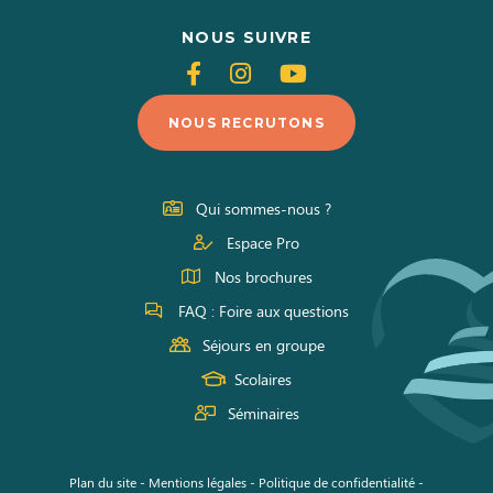
NOUS SUIVRE
Suivez-
Suivez-
Suivez-
nous
nous
nous
NOUS RECRUTONS
sur
sur
sur
Facebook
Instagram
Youtube
Qui sommes-nous ?
Espace Pro
Nos brochures
FAQ : Foire aux questions
Séjours en groupe
Scolaires
Séminaires
Plan du site
-
Mentions légales
-
Politique de confidentialité
-