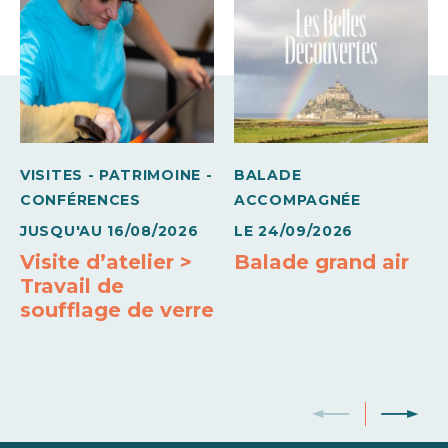
516€
596€
Semaine (meublé)
903€
1043€
VISITES - PATRIMOINE -
BALADE
Moyens de paiement
CONFÉRENCES
ACCOMPAGNÉE
Carte bleue
JUSQU'AU
16/08/2026
LE
24/09/2026
Visite d’atelier >
Balade grand air
Travail de
soufflage de verre