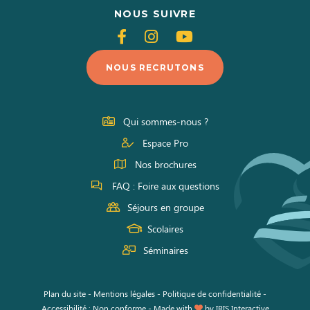
NOUS SUIVRE
Suivez-
Suivez-
Suivez-
nous
nous
nous
NOUS RECRUTONS
sur
sur
sur
Facebook
Instagram
Youtube
Qui sommes-nous ?
Espace Pro
Nos brochures
FAQ : Foire aux questions
Séjours en groupe
Scolaires
Séminaires
Plan du site
-
Mentions légales
-
Politique de confidentialité
-
Accessibilité : Non conforme
-
Made with
by
IRIS Interactive