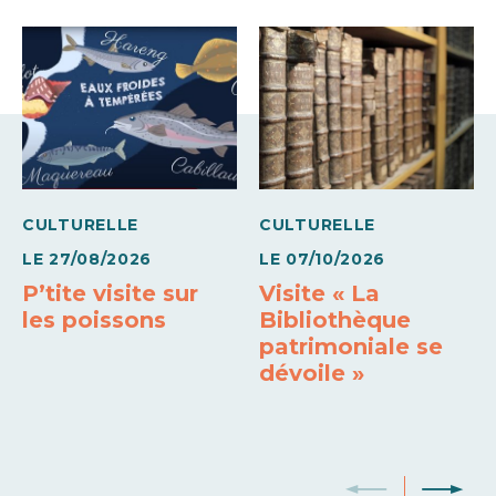
Semaine (meublé)
390€
590€
Moyens de paiement
Carte bleue
Chèques Vacances
CULTURELLE
CULTURELLE
LE
27/08/2026
LE
07/10/2026
P’tite visite sur
Visite « La
les poissons
Bibliothèque
patrimoniale se
dévoile »