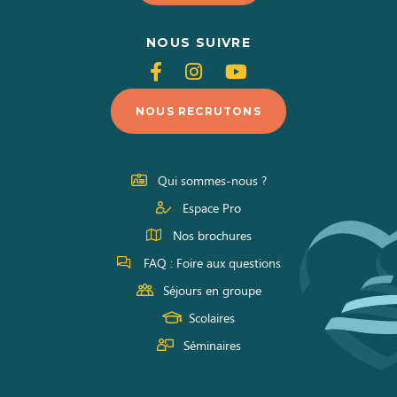
NOUS SUIVRE
Suivez-
Suivez-
Suivez-
nous
nous
nous
NOUS RECRUTONS
sur
sur
sur
Facebook
Instagram
Youtube
Qui sommes-nous ?
Espace Pro
Nos brochures
FAQ : Foire aux questions
Séjours en groupe
Scolaires
Séminaires