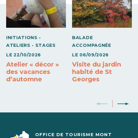
Barbecue
Congélateur
Draps et linges compris
Wifi
INITIATIONS -
BALADE
ATELIERS - STAGES
ACCOMPAGNÉE
LE
22/10/2026
LE
06/09/2026
Atelier « décor »
Visite du jardin
des vacances
habité de St
d’automne
Georges
OFFICE DE TOURISME MONT