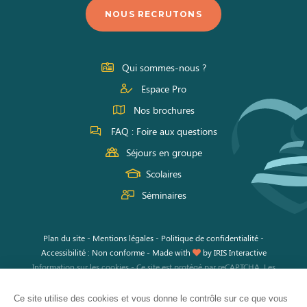
nous
nous
nous
NOUS RECRUTONS
sur
sur
sur
Facebook
Instagram
Youtube
Qui sommes-nous ?
Espace Pro
Nos brochures
FAQ : Foire aux questions
Séjours en groupe
Scolaires
Séminaires
Plan du site
-
Mentions légales
-
Politique de confidentialité
-
Accessibilité : Non conforme
-
Made with
by
IRIS Interactive
Information sur les cookies
-
Ce site est protégé par reCAPTCHA. Les
règles de confidentialité
et les
conditions d'utilisation
de Google
s'appliquent.
Ce site utilise des cookies et vous donne le contrôle sur ce que vous