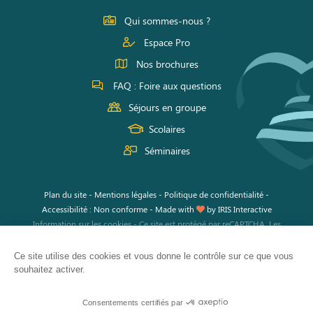
Facebook
Instagram
Youtube
Qui sommes-nous ?
Espace Pro
Nos brochures
FAQ : Foire aux questions
Séjours en groupe
Scolaires
Séminaires
Plan du site
-
Mentions légales
-
Politique de confidentialité
-
Accessibilité : Non conforme
-
Made with
by
IRIS Interactive
Information sur les cookies
-
Ce site est protégé par reCAPTCHA. Les
règles de confidentialité
et les
conditions d'utilisation
de Google
s'appliquent.
Ce site utilise des cookies et vous donne le contrôle sur ce que vous
souhaitez activer.
Consentements certifiés par