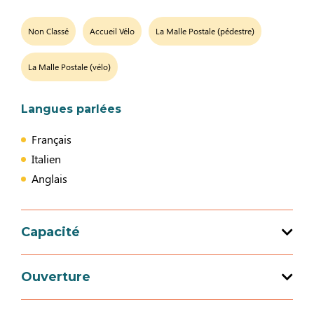
Non Classé
Accueil Vélo
La Malle Postale (pédestre)
La Malle Postale (vélo)
Langues parlées
Français
Italien
Anglais
Capacité
Capacité d'accueil totale : 4 personne(s)
Ouverture
2 chambre(s)