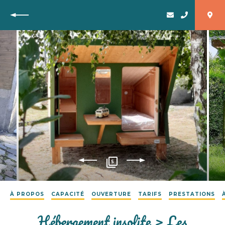
Retour
5
À PROPOS
CAPACITÉ
OUVERTURE
TARIFS
PRESTATIONS
Hébergement insolite > Les