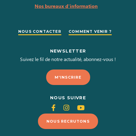
Nos bureaux d'information
NOUS CONTACTER
COMMENT VENIR ?
NEWSLETTER
Suivez le fil de notre actualité, abonnez-vous !
M'INSCRIRE
NOUS SUIVRE
Suivez-
Suivez-
Suivez-
nous
nous
nous
NOUS RECRUTONS
sur
sur
sur