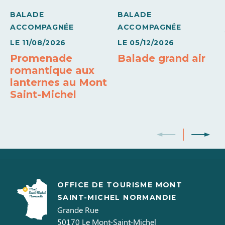
BALADE
BALADE
Barbecue
Sèche linge privatif
Lave linge privatif
ACCOMPAGNÉE
ACCOMPAGNÉE
LE
11/08/2026
LE
05/12/2026
Draps et linges compris
Réfrigérateur - congélateur
Promenade
Balade grand air
romantique aux
Four micro-ondes
lanternes au Mont
Saint-Michel
OFFICE DE TOURISME MONT
SAINT-MICHEL NORMANDIE
Grande Rue
50170
Le Mont-Saint-Michel