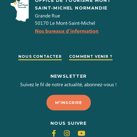
OFFICE DE TOURISME MONT
SAINT-MICHEL NORMANDIE
Grande Rue
50170
Le Mont-Saint-Michel
Nos bureaux d'information
NOUS CONTACTER
COMMENT VENIR ?
NEWSLETTER
Suivez le fil de notre actualité, abonnez-vous !
M'INSCRIRE
NOUS SUIVRE
Suivez-
Suivez-
Suivez-