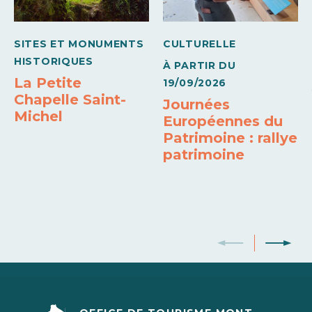
Draps et linges compris
Compartiment congélateur
SITES ET MONUMENTS
CULTURELLE
Réfrigérateur - congélateur
Chaîne Hi-Fi
HISTORIQUES
À PARTIR DU
La Petite
19/09/2026
Chapelle Saint-
Journées
Michel
Européennes du
Patrimoine : rallye
patrimoine