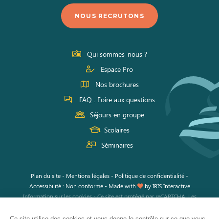
nous
nous
nous
NOUS RECRUTONS
sur
sur
sur
Facebook
Instagram
Youtube
Qui sommes-nous ?
Espace Pro
Nos brochures
FAQ : Foire aux questions
Séjours en groupe
Scolaires
Séminaires
Plan du site
-
Mentions légales
-
Politique de confidentialité
-
Accessibilité : Non conforme
-
Made with
by
IRIS Interactive
Information sur les cookies
-
Ce site est protégé par reCAPTCHA. Les
règles de confidentialité
et les
conditions d'utilisation
de Google
s'appliquent.
Ce site utilise des cookies et vous donne le contrôle sur ce que vous