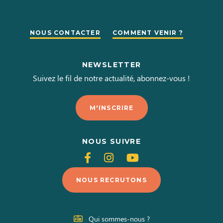
NOUS CONTACTER
COMMENT VENIR ?
NEWSLETTER
Suivez le fil de notre actualité, abonnez-vous !
M'INSCRIRE
NOUS SUIVRE
Suivez-
Suivez-
Suivez-
nous
nous
nous
NOUS RECRUTONS
sur
sur
sur
Facebook
Instagram
Youtube
Qui sommes-nous ?