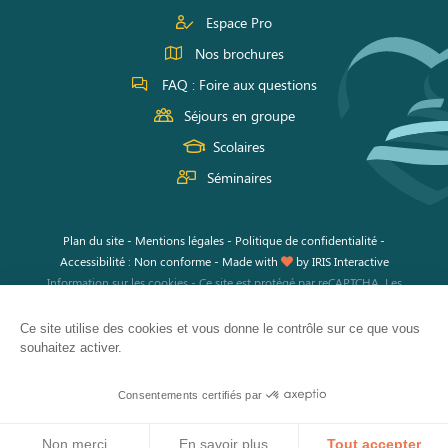
Espace Pro
Nos brochures
FAQ : Foire aux questions
Séjours en groupe
Scolaires
Séminaires
Plan du site
-
Mentions légales
-
Politique de confidentialité
-
Accessibilité : Non conforme
-
Made with
by
IRIS Interactive
Information sur les cookies
-
Ce site est protégé par reCAPTCHA. Les
règles de confidentialité
et les
conditions d'utilisation
de Google
s'appliquent.
Ce site utilise des cookies et vous donne le contrôle sur ce que vous
souhaitez activer.
Consentements certifiés par
Non merci
En savoir plus
Tout accepter