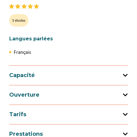
5 étoiles
Langues parlées
Français
Capacité
Capacité d'accueil totale : 4 personne(s)
Ouverture
1 chambre(s)
Tarifs
Ouverture du 01 janvier 2026 au 31
décembre 2026
Tarif
Prestations