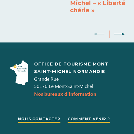
Four micro-ondes
Lave vaisselle
Michel – « Liberté
chérie »
Réfrigérateur - congélateur
Lave linge privatif
Draps et linges compris
Barbecue
OFFICE DE TOURISME MONT
SAINT-MICHEL NORMANDIE
Grande Rue
50170
Le Mont-Saint-Michel
Nos bureaux d'information
NOUS CONTACTER
COMMENT VENIR ?