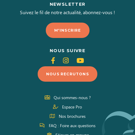
NEWSLETTER
Suivez le fil de notre actualité, abonnez-vous !
M'INSCRIRE
NOUS SUIVRE
Suivez-
Suivez-
Suivez-
nous
nous
nous
NOUS RECRUTONS
sur
sur
sur
Facebook
Instagram
Youtube
Qui sommes-nous ?
Espace Pro
Nos brochures
FAQ : Foire aux questions
Séjours en groupe