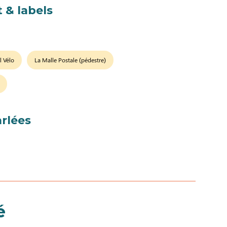
 & labels
l Vélo
La Malle Postale (pédestre)
rlées
é