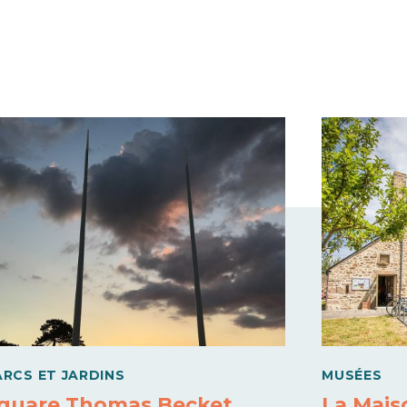
ARCS ET JARDINS
MUSÉES
quare Thomas Becket
La Mais