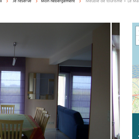
il
Je réserve
Mon hébergement
Meublé de tourisme > Le Ma