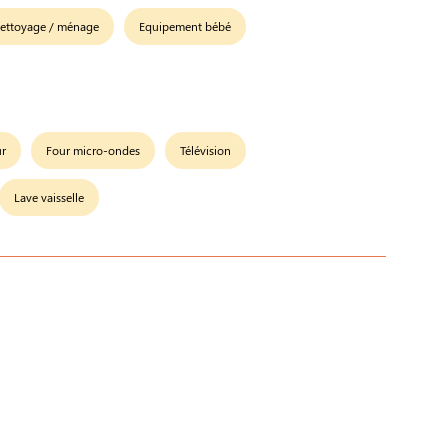
ettoyage / ménage
Equipement bébé
ur
Four micro-ondes
Télévision
Lave vaisselle