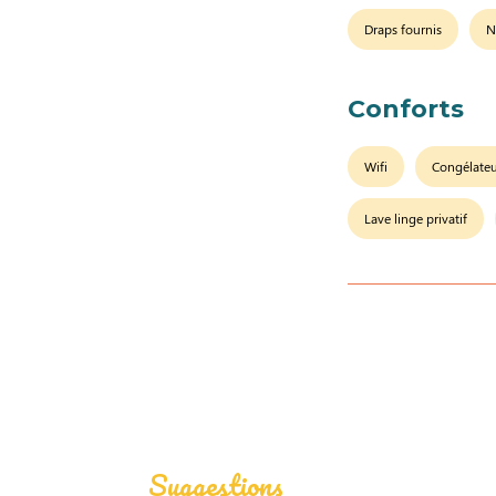
Draps fournis
N
Conforts
Wifi
Congélate
Lave linge privatif
Suggestions