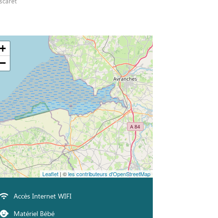
scaret
+
−
Leaflet
| ©
les contributeurs d'OpenStreetMap
Accès Internet WIFI
Matériel Bébé