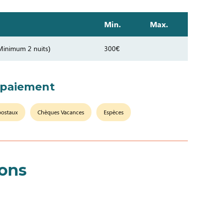
Min.
Max.
Minimum 2 nuits)
300€
 paiement
postaux
Chèques Vacances
Espèces
ions