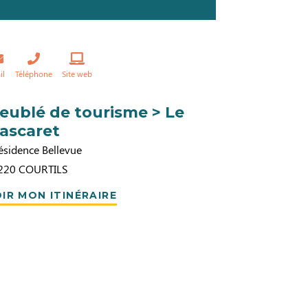
il
Téléphone
Site web
eublé de tourisme > Le
ascaret
ésidence Bellevue
220
COURTILS
IR MON ITINÉRAIRE