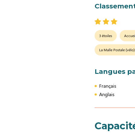
Classement
3 étoiles
Accuei
La Malle Postale (vélo)
Langues pa
Français
Anglais
Capacit