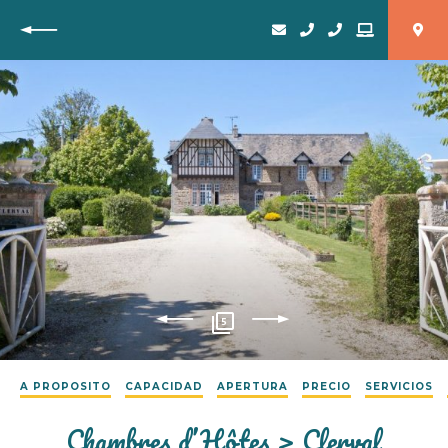
Vuelta
5
A PROPOSITO
CAPACIDAD
APERTURA
PRECIO
SERVICIOS
Chambres d’Hôtes > Clerval