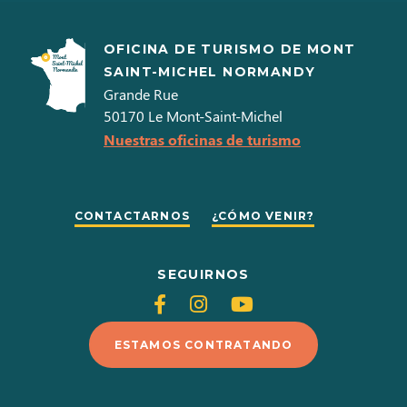
Tarjeta bancaria
Tarjetas de pago
OFICINA DE TURISMO DE MONT
Cheques bancarios y postales
Cheques de vacaciones
SAINT-MICHEL NORMANDY
Grande Rue
Efectivo
Eurocard - Mastercard
Transferencias
Visa
50170
Le Mont-Saint-Michel
Nuestras oficinas de turismo
CONTACTARNOS
¿CÓMO VENIR?
SEGUIRNOS
Siganos
Siganos
Siganos
en
en
en
ESTAMOS CONTRATANDO
Facebook
Instagram
Youtube