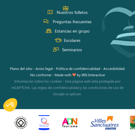
Nuestros folletos
Preguntas frecuentes
Estancias en grupo
Escolares
Seminarios
Plano del sitio
-
Aviso legal
-
Política de confidencialidad
-
Accesibilidad:
No conforme
-
Made with
by
IRIS Interactive
Información sobre los cookies
-
Esta página web está protegida por
reCAPTCHA. Las
reglas de confidencialidad
y las
condiciones de uso
de
Google se aplican.