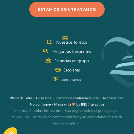
en
en
en
ESTAMOS CONTRATANDO
Facebook
Instagram
Youtube
Nuestros folletos
Preguntas frecuentes
Estancias en grupo
Escolares
Seminarios
Plano del sitio
-
Aviso legal
-
Política de confidencialidad
-
Accesibilidad:
No conforme
-
Made with
by
IRIS Interactive
Información sobre los cookies
-
Esta página web está protegida por
reCAPTCHA. Las
reglas de confidencialidad
y las
condiciones de uso
de
Google se aplican.