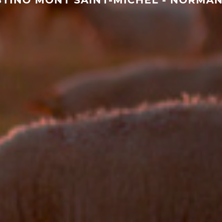
STINO
MONT SAINT-MICHEL
-
NORMAN