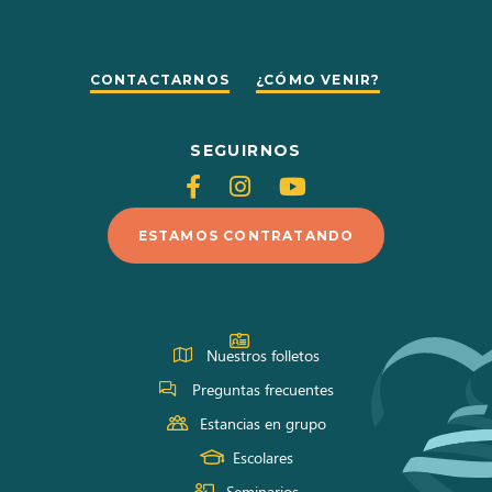
CONTACTARNOS
¿CÓMO VENIR?
SEGUIRNOS
Siganos
Siganos
Siganos
en
en
en
ESTAMOS CONTRATANDO
Facebook
Instagram
Youtube
Nuestros folletos
Preguntas frecuentes
Estancias en grupo
Escolares
Seminarios