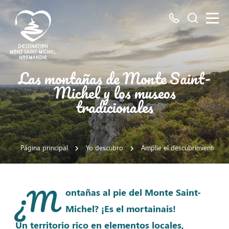
Todos
Busco
los
números
aquí
Destino
Las montañas de Monte Saint-
Mont
Michel y los museos
Saint
tradicionales
Michel
Página principal
Yo descubro
Amplíe el descubrimiento de 
¿M
ontañas al pie del Monte Saint-
Michel? ¡Es el mortainais!
Un territorio rico en elementos locales,