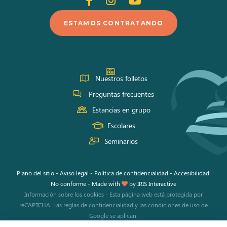
en
en
en
ESTAMOS CONTRATANDO
Facebook
Instagram
Youtube
Nuestros folletos
Preguntas frecuentes
Estancias en grupo
Escolares
Seminarios
Plano del sitio
-
Aviso legal
-
Política de confidencialidad
-
Accesibilidad:
No conforme
-
Made with
by
IRIS Interactive
Información sobre los cookies
-
Esta página web está protegida por
reCAPTCHA. Las
reglas de confidencialidad
y las
condiciones de uso
de
Google se aplican.