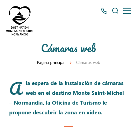
Todos
Busco
los
números
aquí
Destino
Cámaras web
Mont
Saint
Página principal
Cámaras web
Michel
A
la espera de la instalación de cámaras
web en el destino Monte Saint-Michel
– Normandía, la Oficina de Turismo le
propone descubrir la zona en vídeo.