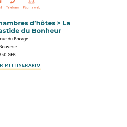
il
Teléfono
Página web
hambres d’hôtes > La
astide du Bonheur
 rue du Bocage
 Bouverie
850
GER
R MI ITINERARIO