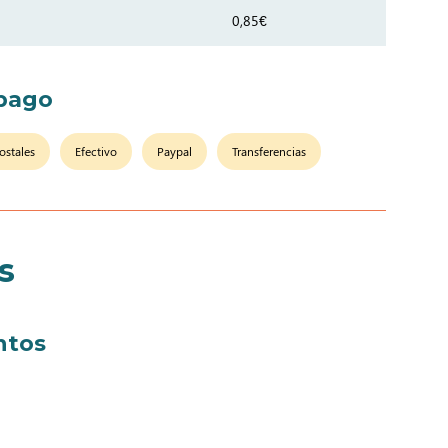
0,85€
pago
ostales
Efectivo
Paypal
Transferencias
s
ntos