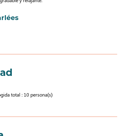
gradable y relajante.
rlées
dad
ida total : 10 persona(s)
a