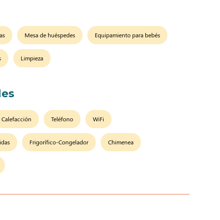
as
Mesa de huéspedes
Equipamiento para bebés
s
Limpieza
es
Calefacción
Teléfono
WiFi
idas
Frigorífico-Congelador
Chimenea