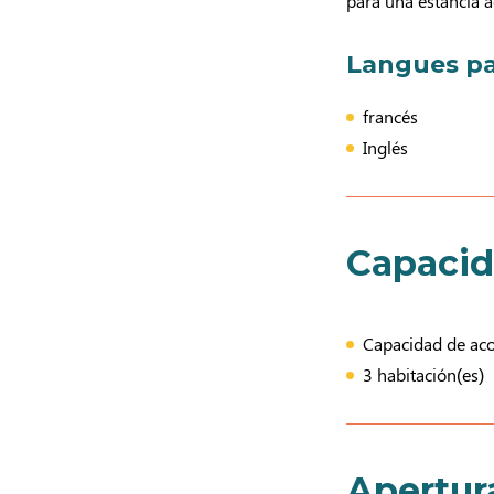
para una estancia a
Langues pa
francés
Inglés
Capaci
Capacidad de acog
3 habitación(es)
Apertur