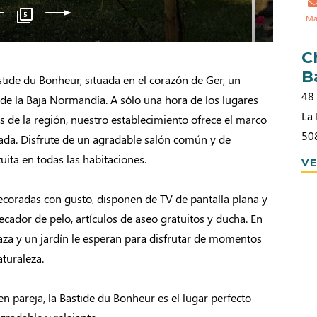
5
Ma
C
B
tide du Bonheur, situada en el corazón de Ger, un
48
de la Baja Normandía. A sólo una hora de los lugares
La
os de la región, nuestro establecimiento ofrece el marco
50
pada. Disfrute de un agradable salón común y de
uita en todas las habitaciones.
VE
ecoradas con gusto, disponen de TV de pantalla plana y
cador de pelo, artículos de aseo gratuitos y ducha. En
rraza y un jardín le esperan para disfrutar de momentos
aturaleza.
 en pareja, la Bastide du Bonheur es el lugar perfecto