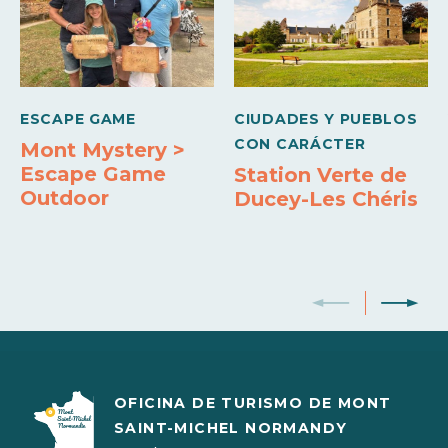
Medios de pago
Cheques bancarios y postales
Efectivo
ESCAPE GAME
CIUDADES Y PUEBLOS
CON CARÁCTER
Mont Mystery >
Escape Game
Station Verte de
Outdoor
Ducey-Les Chéris
OFICINA DE TURISMO DE MONT
SAINT-MICHEL NORMANDY