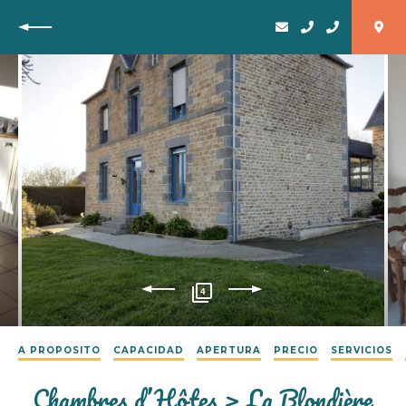
Vuelta
4
A PROPOSITO
CAPACIDAD
APERTURA
PRECIO
SERVICIOS
Chambres d’Hôtes > La Blondière