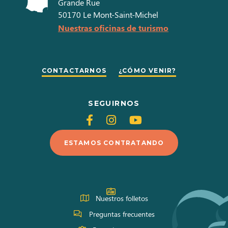
Grande Rue
50170
Le Mont-Saint-Michel
Nuestras oficinas de turismo
CONTACTARNOS
¿CÓMO VENIR?
SEGUIRNOS
Siganos
Siganos
Siganos
en
en
en
ESTAMOS CONTRATANDO
Facebook
Instagram
Youtube
Nuestros folletos
Preguntas frecuentes