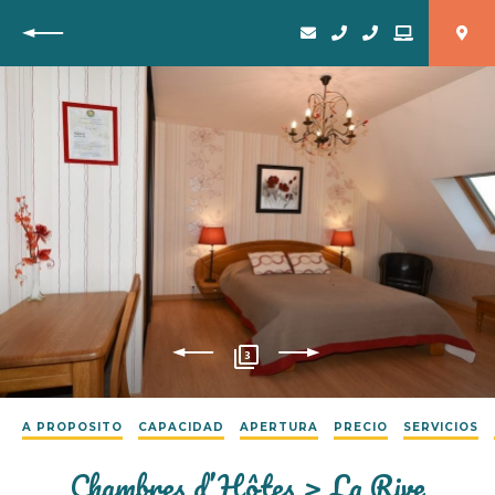
Vuelta
3
A PROPOSITO
CAPACIDAD
APERTURA
PRECIO
SERVICIOS
Chambres d’Hôtes > La Rive