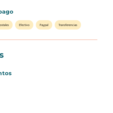
pago
ostales
Efectivo
Paypal
Transferencias
s
ntos