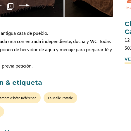
5
Ma
C
C
 antigua casa de pueblo.
12
 cada una con entrada independiente, ducha y WC. Todas
50
isponen de hervidor de agua y menaje para preparar té y
VE
previa petición.
ón & etiqueta
ambre d'hôte Référence
La Malle Postale