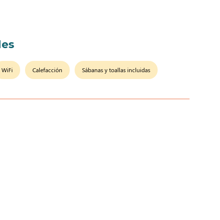
es
WiFi
Calefacción
Sábanas y toallas incluidas