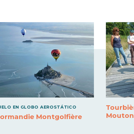
Tourbiè
UELO EN GLOBO AEROSTÁTICO
Mouto
ormandie Montgolfière