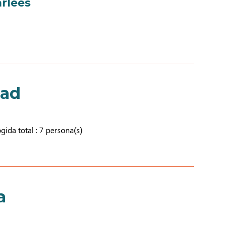
rlées
dad
ida total : 7 persona(s)
a