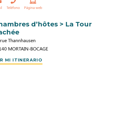
il
Teléfono
Página web
hambres d’hôtes > La Tour
achée
 rue Thannhausen
140
MORTAIN-BOCAGE
R MI ITINERARIO