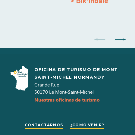
> Bik’Inbaie
Horno
Frigorífico-Congelador
Microondas
Secadora colectiva
Doble acristalamiento
Barbacoa
OFICINA DE TURISMO DE MONT
SAINT-MICHEL NORMANDY
Grande Rue
50170
Le Mont-Saint-Michel
Nuestras oficinas de turismo
CONTACTARNOS
¿CÓMO VENIR?