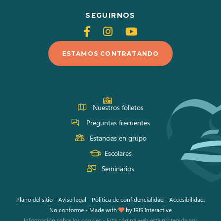
SEGUIRNOS
Siganos
Siganos
Siganos
en
en
en
ESTAMOS CONTRATANDO
Facebook
Instagram
Youtube
Nuestros folletos
Preguntas frecuentes
Estancias en grupo
Escolares
Seminarios
Plano del sitio
-
Aviso legal
-
Política de confidencialidad
-
Accesibilidad:
No conforme
-
Made with
by
IRIS Interactive
Información sobre los cookies
-
Esta página web está protegida por