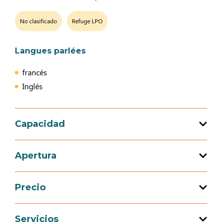
No clasificado
Refuge LPO
Langues parlées
francés
Inglés
Capacidad
Capacidad de acogida total : 2 persona(s)
Apertura
1 habitación(es)
Precio
Apertura del 01 abril 2026 al 30 septiembre
2026
Precio
Servicios