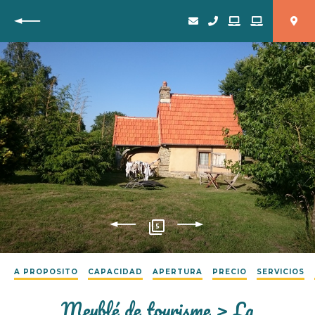
Vuelta
5
A PROPOSITO
CAPACIDAD
APERTURA
PRECIO
SERVICIOS
Meublé de tourisme > La