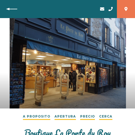
Vuelta
A PROPOSITO
APERTURA
PRECIO
CERCA
Boutique La Porte du Roy