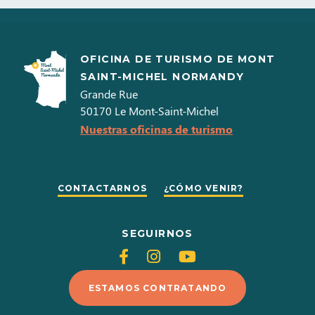
2026
Días
Horarios
OFICINA DE TURISMO DE MONT
Lundi
SAINT-MICHEL NORMANDY
10h00 à
Grande Rue
19h00
50170
Le Mont-Saint-Michel
Mardi
Nuestras oficinas de turismo
10h00 à
19h00
Mercredi
CONTACTARNOS
¿CÓMO VENIR?
10h00 à
19h00
SEGUIRNOS
Jeudi
Siganos
Siganos
Siganos
10h00 à
en
en
en
19h00
ESTAMOS CONTRATANDO
Vendredi
Facebook
Instagram
Youtube