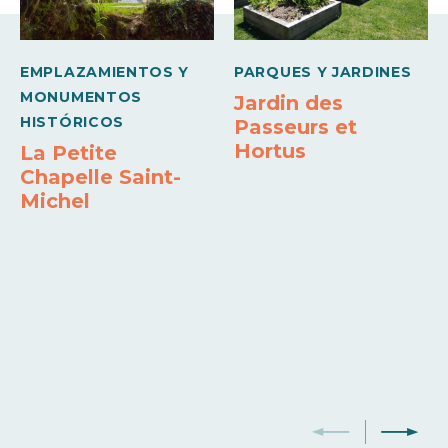
18h30
Jeudi
EMPLAZAMIENTOS Y
PARQUES Y JARDINES
09h30 à
MONUMENTOS
Jardin des
18h30
HISTÓRICOS
Passeurs et
Vendredi
Hortus
La Petite
09h30 à
Chapelle Saint-
18h30
Michel
Samedi
09h30 à
18h30
Dimanche
09h30 à
18h30
Apertura del 01 abril 2026 al 30 septiembre