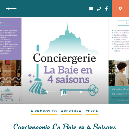
Vuelta
2
A PROPOSITO
APERTURA
CERCA
Conciergerie La Baie en 4 Saisons