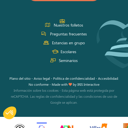
Facebook
Instagram
Youtube
Nuestros folletos
Preguntas frecuentes
Estancias en grupo
Escolares
Seminarios
Plano del sitio
-
Aviso legal
-
Política de confidencialidad
-
Accesibilidad:
No conforme
-
Made with
by
IRIS Interactive
Información sobre los cookies
-
Esta página web está protegida por
reCAPTCHA. Las
reglas de confidencialidad
y las
condiciones de uso
de
Google se aplican.