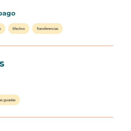
pago
s
Efectivo
Transferencias
s
tas guiadas