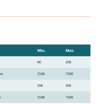
Min.
Max.
8€
20€
tos
250€
750€
20€
30€
r
250€
750€