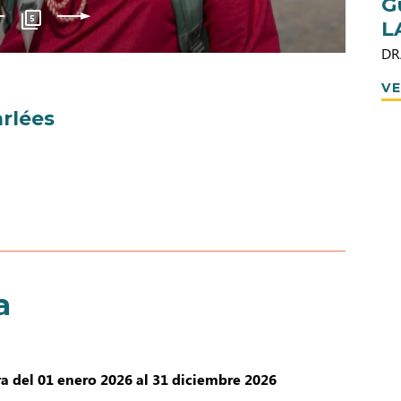
G
5
L
DR
VE
rlées
a
a del 01 enero 2026 al 31 diciembre 2026