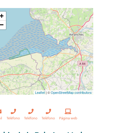
+
−
Leaflet
| ©
OpenStreetMap contributors
il
Teléfono
Teléfono
Teléfono
Página web