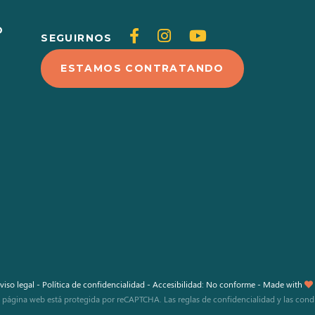
O
Siganos
Siganos
Siganos
SEGUIRNOS
en
en
en
ESTAMOS CONTRATANDO
Facebook
Instagram
Youtube
viso legal
-
Política de confidencialidad
-
Accesibilidad: No conforme
-
Made with
a página web está protegida por reCAPTCHA. Las
reglas de confidencialidad
y las
cond